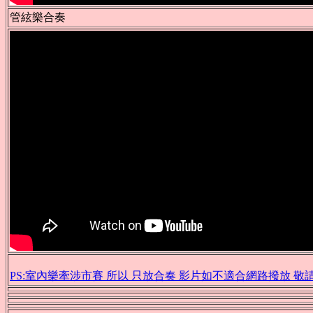
管絃樂合奏
PS:室內樂牽涉市賽 所以 只放合奏 影片如不適合網路撥放 敬請