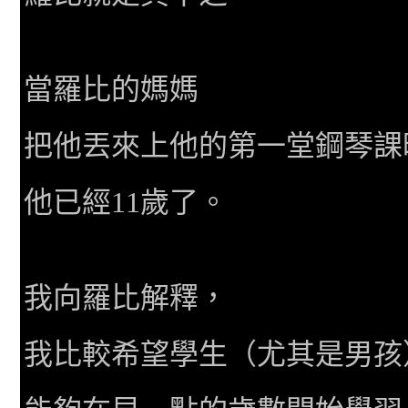
當羅比的媽媽
把他丟來上他的第一堂鋼琴課
他已經
11
歲了。
我向羅比解釋，
我比較希望學生（尤其是男孩