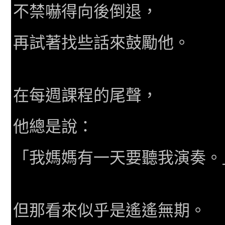
不禁嚇得向後倒退，
再試著找些話來鼓勵他。
在每週課程的尾聲，
他總是說：
「我媽媽有一天要聽我演奏。
但那看來似乎是遙遙無期。