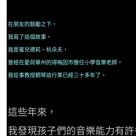
w:
鋼琴課
在朋友的鼓勵之下，
我寫了這個故事。
我是蜜兒德莉‧杭朵夫，
曾經在愛荷華州的得梅因市擔任小學音
樂
老師。
我
從事
教授鋼琴這行業已經三十多年了。
這些年來，
我發現孩子們的音樂能力有許