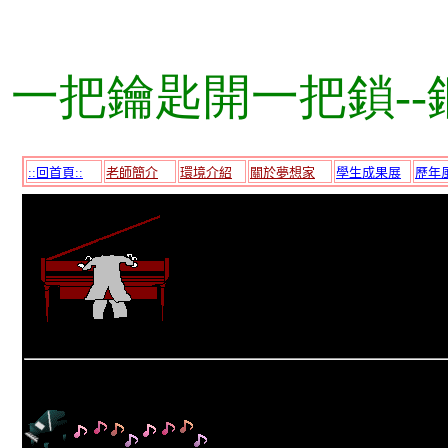
一把鑰匙開一把鎖--鋼
::回首頁::
老師簡介
環境介紹
關於夢想家
學生成果展
歷年
ect:
F