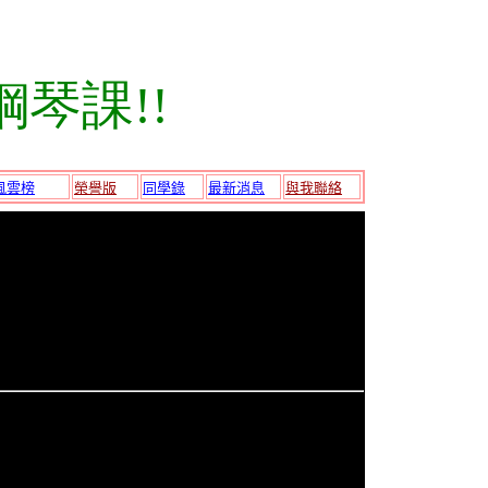
琴課!!
風雲榜
榮譽版
同學錄
最新消息
與我聯絡