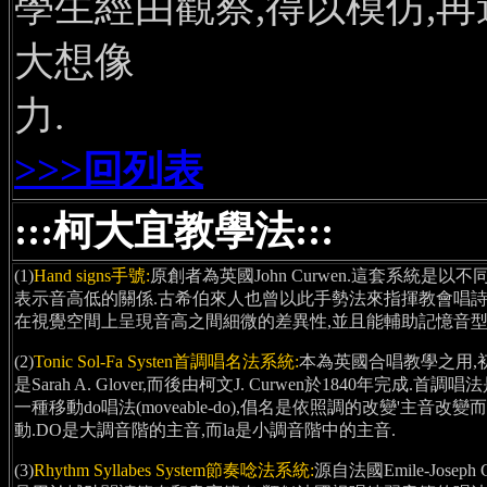
學生經由觀察,得以模仿,
大想像
力.
>>>回列表
:::柯大宜教學法:::
(1)
Hand signs手號:
原創者為英國John Curwen.這套系統是以
表示音高低的關係.古希伯來人也曾以此手勢法來指揮教會唱詩
在視覺空間上呈現音高之間細微的差異性,並且能輔助記憶音型
(2)
Tonic Sol-Fa Systen首調唱名法系統:
本為英國合唱教學之用,
是Sarah A. Glover,而後由柯文J. Curwen於1840年完成.首調唱
一種移動do唱法(moveable-do),倡名是依照調的改變'主音改變
動.DO是大調音階的主音,而la是小調音階中的主音.
(3)
Rhythm Syllabes System節奏唸法系統:
源自法國Emile-Joseph C