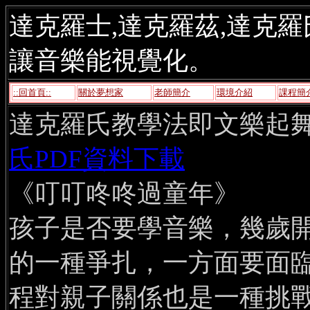
達克羅士,達克羅茲,達克羅
讓音樂能視覺化。
::回首頁::
關於夢想家
老師簡介
環境介紹
課程簡
達克羅氏教學法即文樂起舞
氏PDF資料下載
《叮叮咚咚過童年》
孩子是否要學音樂，幾歲
的一種爭扎，一方面要面
程對親子關係也是一種挑