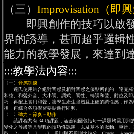
（三）
Improvisation（
即興創作的技巧以啟發
界的誘導，甚而超乎邏輯
能力的教學發展，來達到
:::教學法內容:::
〈一〉
音感訓練
達氏使用結合絕對音感及相對音感之優點所創的「達克羅士
和絃、和聲外音、大小調、調式、調性、轉調和聲、對位及即興。此
巧，再配上實用和聲，讓學生產生強烈且正確的調性感，作為
後，再綜合各項學習要點進行即興。
〈二〉
聽力－節奏－動作
該課程共有 34 項課題，涵蓋範圍包括每一課題均需用到
變化之等級等具變數的技巧性課題，以及基本的脈動、重音、
型、 2←→3、 3←→2、規則與不規則之拍分、Crusis 、Ana