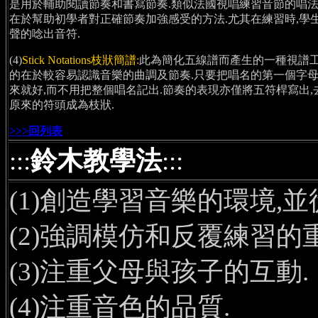
是用於輔助閱讀節奏和書寫節奏.類似法國視唱練習音節的唱法
在於幫助初學者對正確節奏加強感受的方法.尤其在練習時,學
聲的唸出音符.
(4)
Stick Notations枝狀簡譜:
此為簡化五線譜而產生的一種視譜工
的在於較容易認識音樂的曲調及節奏.只要把唱名的第一個字
來就好,而不用把整個唱名記出.節奏的表現亦僅將五符桿寫出,
原來的符頭成為枝狀.
>>>回列表
:::
鈴木教學法
:::
(1)創造學習音樂的環境,
(2)強調模仿和反覆練習的
(3)注重父母與孩子的互動.
(4)注重音色的品質.