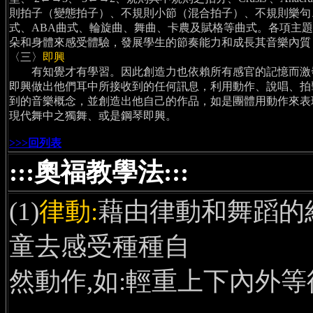
則拍子（變態拍子）、不規則小節（混合拍子）、不規則樂句、休
式、ABA曲式、輪旋曲、舞曲、卡農及賦格等曲式。各項主
朵和身體來感受體驗，發展學生的節奏能力和成長其音樂內質
〈三〉
即興
有知覺才有學習。因此創造力也依賴所有感官的記憶而激發
即興做出他們耳中所接收到的任何訊息，利用動作、說唱、拍
到的音樂概念，並創造出他自己的作品，如是團體用動作來表
現代舞中之獨舞、或是鋼琴即興。
>>>回列表
:::奧福教學法:::
(1)
律動:
藉由律動和舞蹈的
童去感受種種自
然動作,如:輕重上下內外等